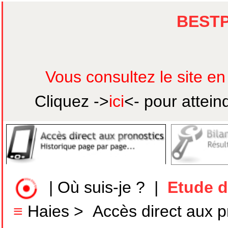
BEST
Vous consultez le site e
Cliquez ->
ici
<- pour attein
|
Où suis-je ?
|
Etude d
≡
Haies
>
Accès direct aux p