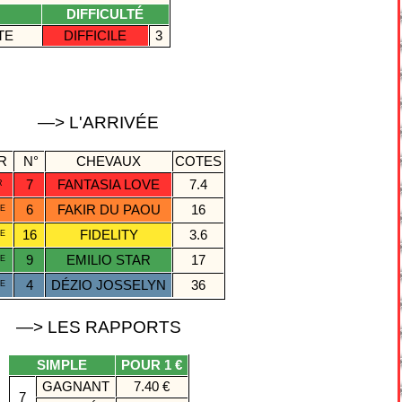
DIFFICULTÉ
TE
DIFFICILE
3
—> L'ARRIVÉE
R
N°
CHEVAUX
COTES
7
FANTASIA LOVE
7.4
R
6
FAKIR DU PAOU
16
E
16
FIDELITY
3.6
E
9
EMILIO STAR
17
E
4
DÉZIO JOSSELYN
36
E
—> LES RAPPORTS
SIMPLE
POUR 1 €
GAGNANT
7.40 €
7