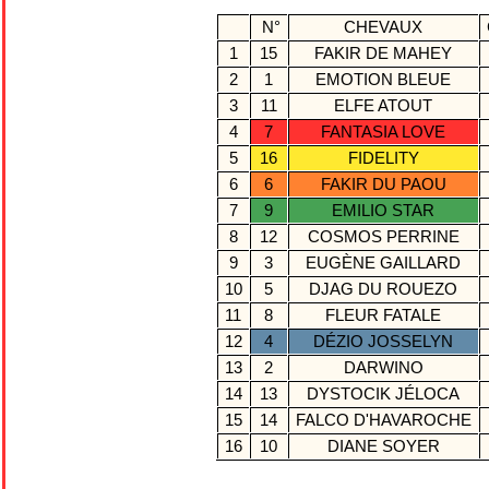
N°
CHEVAUX
1
15
FAKIR DE MAHEY
2
1
EMOTION BLEUE
3
11
ELFE ATOUT
4
7
FANTASIA LOVE
5
16
FIDELITY
6
6
FAKIR DU PAOU
7
9
EMILIO STAR
8
12
COSMOS PERRINE
9
3
EUGÈNE GAILLARD
10
5
DJAG DU ROUEZO
11
8
FLEUR FATALE
12
4
DÉZIO JOSSELYN
13
2
DARWINO
14
13
DYSTOCIK JÉLOCA
15
14
FALCO D'HAVAROCHE
16
10
DIANE SOYER