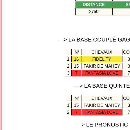
DISTANCE
S
2750
—> LA BASE COUPLÉ GA
N°
CHEVAUX
CO
1
16
FIDELITY
3
2
15
FAKIR DE MAHEY
3
3
7
FANTASIA LOVE
7
—> LA BASE QUINT
N°
CHEVAUX
CO
1
15
FAKIR DE MAHEY
3
2
7
FANTASIA LOVE
7
—> LE PRONOSTIC