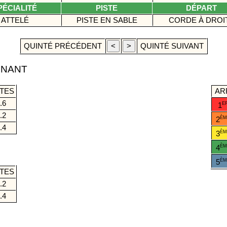
PÉCIALITÉ
PISTE
DÉPART
ATTELÉ
PISTE EN SABLE
CORDE À DROI
QUINTÉ PRÉCÉDENT
QUINTÉ SUIVANT
GNANT
TES
AR
.6
E
1
.2
ÈM
2
.4
ÈM
3
ÈM
4
É
ÈM
5
TES
.2
.4