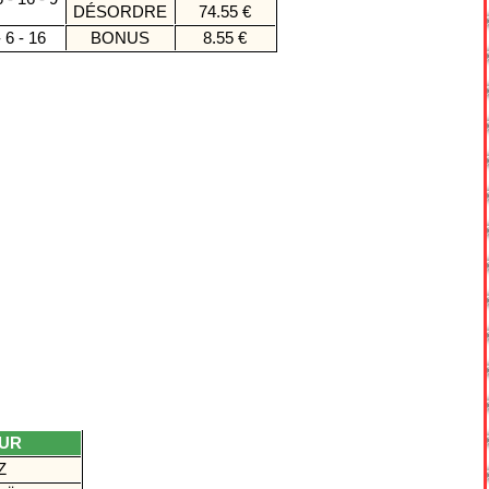
DÉSORDRE
74.55 €
 6 - 16
BONUS
8.55 €
EUR
TZ