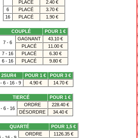
PLACÉ
2.40 €
6
PLACÉ
3.70 €
16
PLACÉ
1.90 €
COUPLÉ
POUR 1 €
GAGNANT
43.10 €
7 - 6
PLACÉ
11.00 €
7 - 16
PLACÉ
6.30 €
6 - 16
PLACÉ
9.80 €
2SUR4
POUR 1 €
POUR 3 €
- 6 - 16 - 9
4.90 €
14.70 €
TIERCÉ
POUR 1 €
ORDRE
228.40 €
- 6 - 16
DÉSORDRE
34.40 €
QUARTÉ
POUR 1,5 €
ORDRE
1126.35 €
6 - 16 - 9