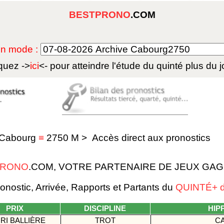
BESTPRONO
.COM
 en mode :
quez ->
ici
<- pour atteindre l'étude du
quinté plus du j
Cabourg
≡
2750 M
>
Accès direct aux pronostics
PRONO
.COM, VOTRE PARTENAIRE DE JEUX GA
nostic, Arrivée, Rapports et Partants du
QUINTÉ+ d
PRIX
DISCIPLINE
HIP
RI BALLIÈRE
TROT
C