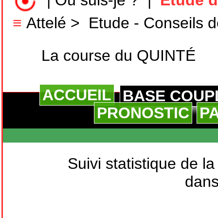
|
Où suis-je ?
|
Etude d
≡
Attelé
>
Etude - Conseils d
La course du QUINTÉ
ACCUEIL
BASE COUP
PRONOSTIC
P
Suivi statistique de l
dans