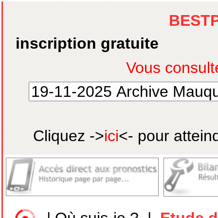
BEST
inscription gratuite
Cliquez ->
ici
<- pour attein