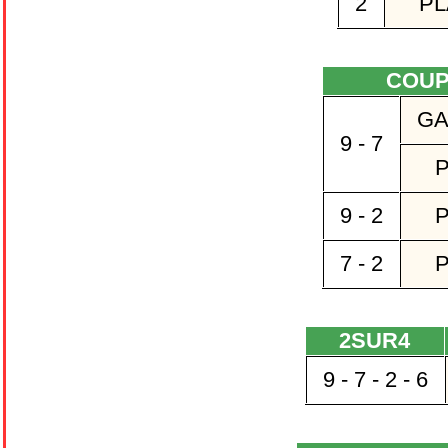
2
PL
COU
GA
9 - 7
P
9 - 2
P
7 - 2
P
2SUR4
9 - 7 - 2 - 6