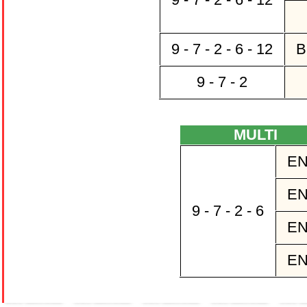
9 - 7 - 2 - 6 - 12
B
9 - 7 - 2
MULTI
EN
EN
9 - 7 - 2 - 6
EN
EN