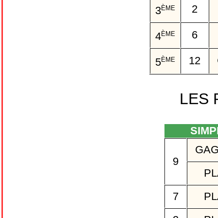
2
ÈME
3
6
ÈME
4
12
ÈME
5
LES
SIMP
GAG
9
PL
7
PL