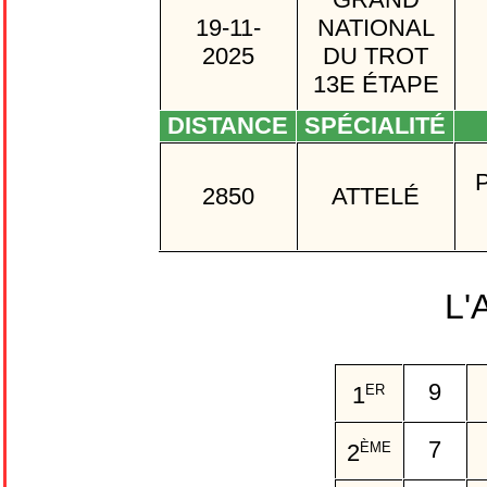
19-11-
NATIONAL
2025
DU TROT
13E ÉTAPE
DISTANCE
SPÉCIALITÉ
2850
ATTELÉ
L'
9
ER
1
7
ÈME
2