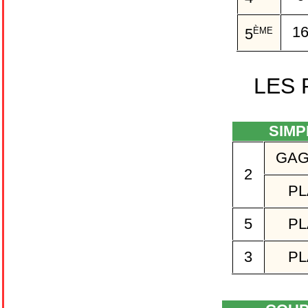
1
ÈME
5
LES
SIMP
GAG
2
PL
5
PL
3
PL