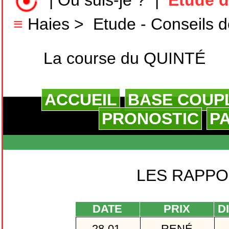
|
Où suis-je ?
|
Etude d
≡
Haies
>
Etude - Conseils d
La course du QUINTÉ
ACCUEIL
BASE COUP
PRONOSTIC
P
LES RAPPO
DATE
PRIX
DI
28-01-
RENÉ