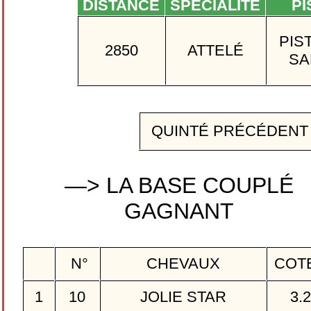
DISTANCE
SPÉCIALITÉ
PI
PIS
2850
ATTELÉ
SA
QUINTÉ PRÉCÉDEN
—> LA BASE COUPLÉ
GAGNANT
N°
CHEVAUX
COT
1
10
JOLIE STAR
3.