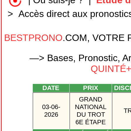
|
Où suis-je ?
|
Etude d
>
Accès direct aux pronostic
BESTPRONO
.COM, VOTRE 
—> Bases, Pronostic, Ar
QUINTÉ+ 
DATE
PRIX
DISC
GRAND
03-06-
NATIONAL
T
2026
DU TROT
6E ÉTAPE