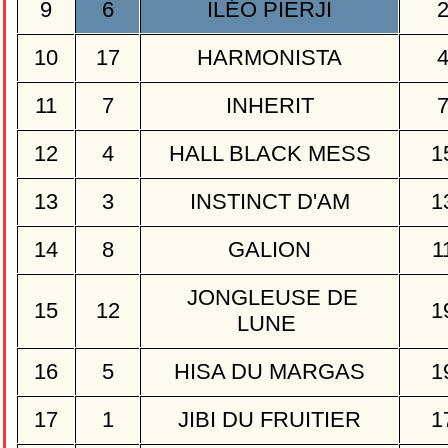
9
6
ILÉO PIERJI
10
17
HARMONISTA
11
7
INHERIT
12
4
HALL BLACK MESS
1
13
3
INSTINCT D'AM
1
14
8
GALION
1
JONGLEUSE DE
15
12
1
LUNE
16
5
HISA DU MARGAS
1
17
1
JIBI DU FRUITIER
1