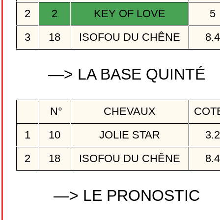
2
2
KEY OF LOVE
5
3
18
ISOFOU DU CHÊNE
8.
—> LA BASE QUINTÉ
N°
CHEVAUX
COT
1
10
JOLIE STAR
3.
2
18
ISOFOU DU CHÊNE
8.
—> LE PRONOSTIC