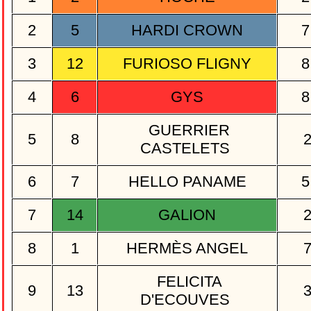
2
5
HARDI CROWN
7
3
12
FURIOSO FLIGNY
8
4
6
GYS
8
GUERRIER
5
8
CASTELETS
6
7
HELLO PANAME
5
7
14
GALION
8
1
HERMÈS ANGEL
FELICITA
9
13
D'ECOUVES