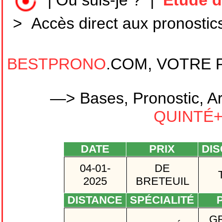
|
Où suis-je ?
|
Etude d
>
Accès direct aux pronostic
BESTPRONO
.COM, VOTRE 
—> Bases, Pronostic, Ar
QUINTÉ+ 
DATE
PRIX
DIS
04-01-
DE
2025
BRETEUIL
DISTANCE
SPÉCIALITÉ
P
G