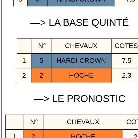
—> LA BASE QUINTÉ
N°
CHEVAUX
COTE
1
5
HARDI CROWN
7.5
2
2
HOCHE
2.3
—> LE PRONOSTIC
N°
CHEVAUX
CO
1
2
HOCHE
2