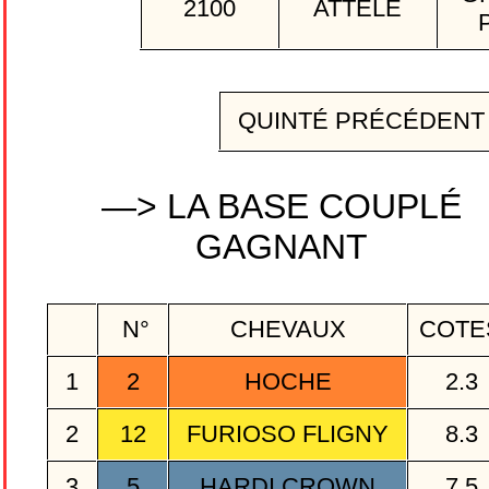
2100
ATTELÉ
QUINTÉ PRÉCÉDEN
—> LA BASE COUPLÉ
GAGNANT
N°
CHEVAUX
COTE
1
2
HOCHE
2.3
2
12
FURIOSO FLIGNY
8.3
3
5
HARDI CROWN
7.5