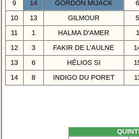
9
14
GORDON MIJACK
10
13
GILMOUR
11
1
HALMA D'AMER
12
3
FAKIR DE L'AULNE
1
13
6
HÉLIOS SI
1
14
8
INDIGO DU PORET
1
QUIN