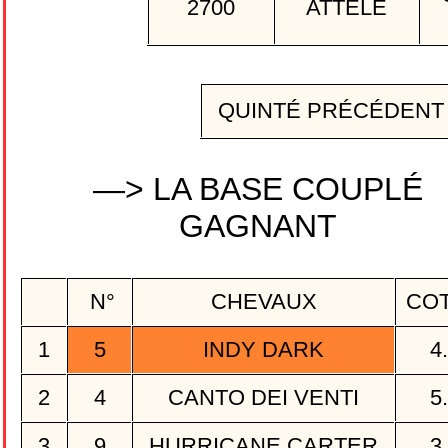
2700
ATTELÉ
QUINTÉ PRÉCÉDEN
—> LA BASE COUPLÉ
GAGNANT
N°
CHEVAUX
CO
1
5
INDY DARK
4
2
4
CANTO DEI VENTI
5
3
9
HURRICANE CARTER
3