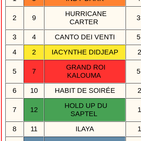
HURRICANE
2
9
3
CARTER
3
4
CANTO DEI VENTI
5
4
2
IACYNTHE DIDJEAP
GRAND ROI
5
7
5
KALOUMA
6
10
HABIT DE SOIRÉE
HOLD UP DU
7
12
SAPTEL
8
11
ILAYA