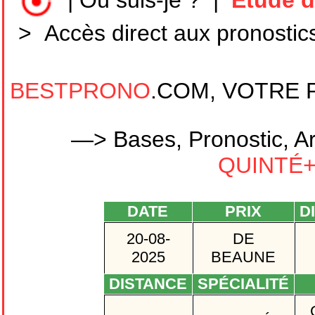
|
Où suis-je ?
|
Etude d
>
Accès direct aux pronostic
BESTPRONO
.COM, VOTRE 
—> Bases, Pronostic, Ar
QUINTÉ+ 
DATE
PRIX
DI
20-08-
DE
2025
BEAUNE
DISTANCE
SPÉCIALITÉ