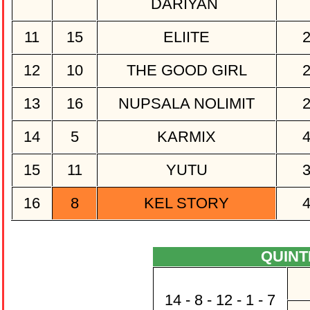
DARIYAN
11
15
ELIITE
12
10
THE GOOD GIRL
13
16
NUPSALA NOLIMIT
14
5
KARMIX
15
11
YUTU
16
8
KEL STORY
QUIN
14 - 8 - 12 - 1 - 7