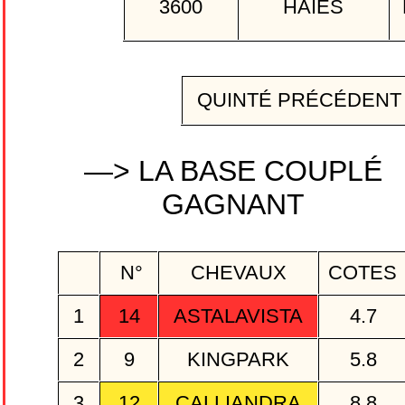
3600
HAIES
QUINTÉ PRÉCÉDEN
—> LA BASE COUPLÉ
GAGNANT
N°
CHEVAUX
COTES
1
14
ASTALAVISTA
4.7
2
9
KINGPARK
5.8
3
12
CALLIANDRA
8.8