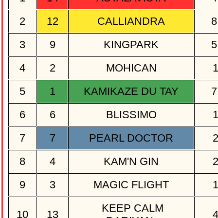
2
12
CALLIANDRA
8
3
9
KINGPARK
5
4
2
MOHICAN
5
1
KAMIKAZE DU TAY
7
6
6
BLISSIMO
7
7
PEARL DOCTOR
8
4
KAM'N GIN
9
3
MAGIC FLIGHT
KEEP CALM
10
13