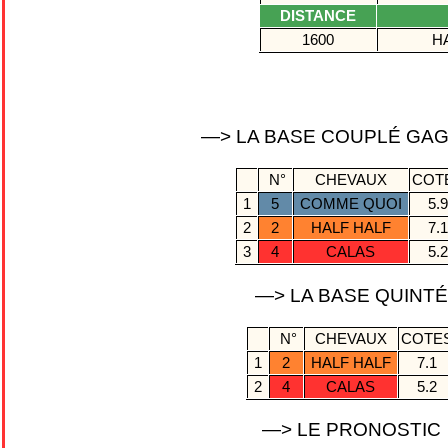
DISTANCE
1600
H
—> LA BASE COUPLÉ GA
N°
CHEVAUX
COT
1
5
COMME QUOI
5.
2
2
HALF HALF
7.
3
4
CALAS
5.
—> LA BASE QUINT
N°
CHEVAUX
COTE
1
2
HALF HALF
7.1
2
4
CALAS
5.2
—> LE PRONOSTIC