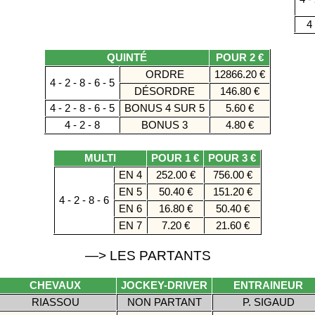
4 
QUINTÉ
POUR 2 €
ORDRE
12866.20 €
4 - 2 - 8 - 6 - 5
DÉSORDRE
146.80 €
4 - 2 - 8 - 6 - 5
BONUS 4 SUR 5
5.60 €
4 - 2 - 8
BONUS 3
4.80 €
MULTI
POUR 1 €
POUR 3 €
EN 4
252.00 €
756.00 €
EN 5
50.40 €
151.20 €
4 - 2 - 8 - 6
EN 6
16.80 €
50.40 €
EN 7
7.20 €
21.60 €
—> LES PARTANTS
CHEVAUX
JOCKEY-DRIVER
ENTRAINEUR
RIASSOU
NON PARTANT
P. SIGAUD