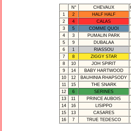
N°
CHEVAUX
1
2
HALF HALF
2
4
CALAS
3
5
COMME QUOI
4
3
PUMALIN PARK
5
9
DUBALAA
6
1
RIASSOU
7
8
ZIGGY STAR
8
10
JOH SPIRIT
9
14
BABY HARTWOOD
10
12
BAUHINIA RHAPSODY
11
15
THE SNARK
12
6
SERINES
13
11
PRINCE AUBOIS
14
16
LISIPPO
15
13
CASARES
16
7
TRUE TEDESCO