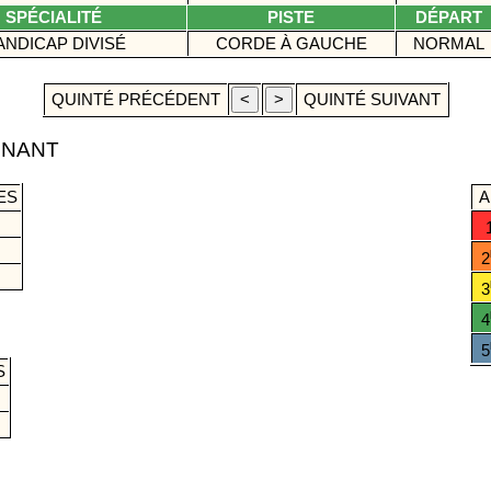
SPÉCIALITÉ
PISTE
DÉPART
ANDICAP DIVISÉ
CORDE À GAUCHE
NORMAL
QUINTÉ PRÉCÉDENT
QUINTÉ SUIVANT
GNANT
ES
A
9
1
2
2
3
4
É
5
S