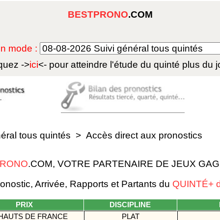
BESTPRONO
.COM
 en mode :
quez ->
ici
<- pour atteindre l'étude du
quinté plus du j
néral tous quintés
>
Accès direct aux pronostics
PRONO
.COM, VOTRE PARTENAIRE DE JEUX GA
nostic, Arrivée, Rapports et Partants du
QUINTÉ+ d
PRIX
DISCIPLINE
HAUTS DE FRANCE
PLAT