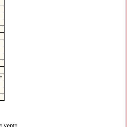
A
ME
X
e vente