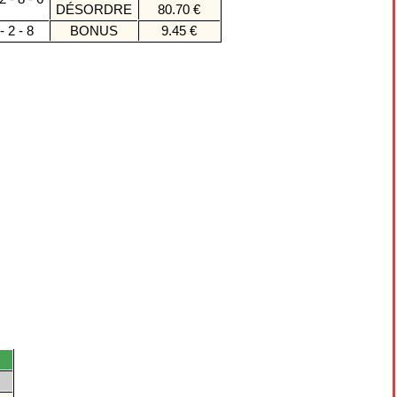
DÉSORDRE
80.70 €
- 2 - 8
BONUS
9.45 €