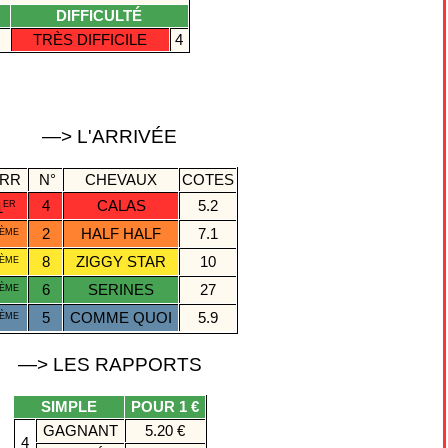
DIFFICULTÉ
TRÈS DIFFICILE
4
—> L'ARRIVÉE
RR
N°
CHEVAUX
COTES
4
CALAS
5.2
ER
1
2
HALF HALF
7.1
ÈME
8
ZIGGY STAR
10
ÈME
6
SERINES
27
ÈME
5
COMME QUOI
5.9
ÈME
—> LES RAPPORTS
SIMPLE
POUR 1 €
GAGNANT
5.20 €
4