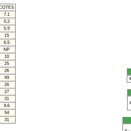
COTES
7.1
5.2
5.9
15
6.5
NP
10
25
26
49
4
26
27
31
4
9.6
54
31
4 - 