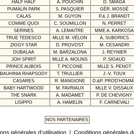
HALF HALF
A. POUCHIN
D. SMAGA
PUMALIN PARK
S. PASQUIER
GÉR. MOSSÉ
CALAS
M. GUYON
P.& J. BRANDT
COMME QUOI
C. SOUMILLON
N. PERRET
SERINES
A. LEMAITRE
MME A. KARKOS
TRUE TEDESCO
MLLE M. VÉLON
A. SUBORICS
ZIGGY STAR
D. PROVOST
M. CESANDRI
DUBALAA
M. BARZALONA
J. REYNIER
JOH SPIRIT
MLLE A. MOLINS
P. SIGAUD
PRINCE AUBOIS
T. PICCONE
MLLE S. PENOT
BAUHINIA RHAPSODY
T. TRULLIER
J.-V. TOUX
CASARES
R. MANGIONE
D.&P. PROD'HOM
BABY HARTWOOD
M. FAVRIAUX
MLLE V. DISSAU
THE SNARK
A. MADAMET
P. DE CHEVIGNY
LISIPPO
A. HAMELIN
F. CARNEVALI
NOS PARTENAIRES
ons générales d'utilisation
|
Conditions générales d