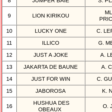
8
JUMPER BAIE
S. P
ML
9
LION KIRIKOU
PRI
10
LUCKY ONE
C. L
11
ILLICO
G. M
12
JUST A JOKE
A. 
13
JAKARTA DE BAUNE
A. 
14
JUST FOR WIN
C. G
15
JABOROSA
K. 
HUSHUA DES
16
O. 
OBEAUX