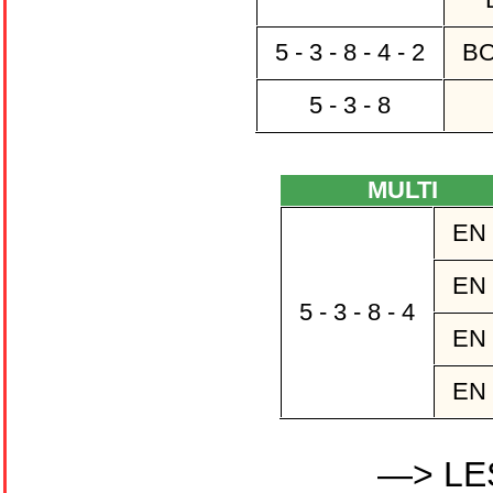
5 - 3 - 8 - 4 - 2
BO
5 - 3 - 8
MULTI
EN
EN
5 - 3 - 8 - 4
EN
EN
—> LE