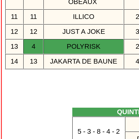
OBEAUX
11
11
ILLICO
12
12
JUST A JOKE
13
4
POLYRISK
14
13
JAKARTA DE BAUNE
QUIN
5 - 3 - 8 - 4 - 2