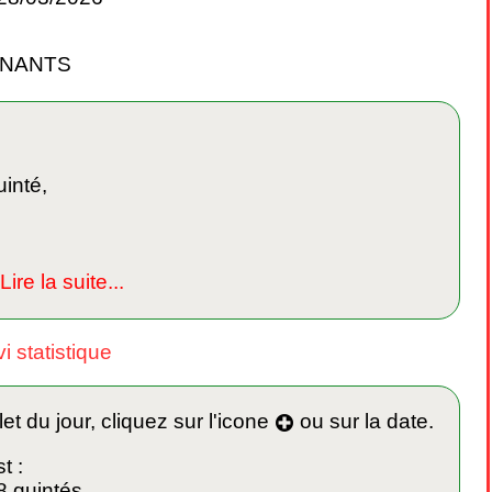
GNANTS
inté,
.Lire la suite...
i statistique
t du jour, cliquez sur l'icone
ou sur la date.
t :
8 quintés.