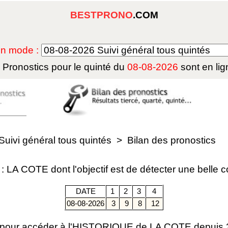
BESTPRONO
.COM
 en mode :
 Pronostics pour le quinté du
08-08-2026
sont en lign
Suivi général tous quintés
>
Bilan des pronostics
: LA COTE dont l'objectif est de détecter une belle c
DATE
1
2
3
4
08-08-2026
3
9
8
12
i pour accéder à l'HISTORIQUE de LA COTE depuis